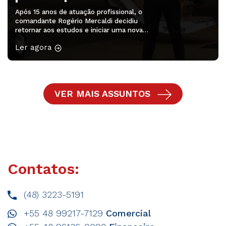
Após 15 anos de atuação profissional, o
comandante Rogério Mercaldi decidiu
retornar aos estudos e iniciar uma nova
etapa em sua trajetória na aviação
Ler agora
Mesmo depois de aproximadamente 15
anos de profissão e com uma carreira
consolidada, o comandante Rogério
Mercaldi, da aviação executiva, decidiu
ampliar sua formação por meio do curso
VER MAIS ASSUNTOS
superior de Ciências Aeronáuticas.
Conhecido […]
Contatos:
(48) 3223-5191
+55 48 99217-7129
Comercial