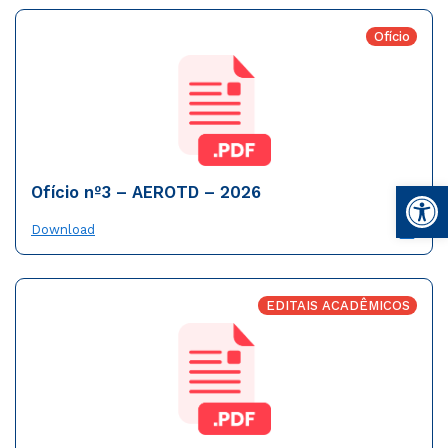
Ofício
Open
Ofício nº3 – AEROTD – 2026
Download
EDITAIS ACADÊMICOS