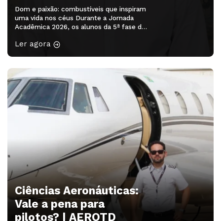
Dom e paixão: combustíveis que inspiram
uma vida nos céus Durante a Jornada
Acadêmica 2026, os alunos da 5ª fase do
curso de Ciências Aeronáuticas da
Ler agora
AEROTD participaram do minicurso
“Redação Acadêmica – 2ª edição”,
ministrado pela professora Drª Franciele
Rodrigues Guarienti. A atividade
proporcionou aos acadêmicos a
oportunidade de desenvolver habilidades
de escrita, organização […]
Ciências Aeronáuticas:
Vale a pena para
pilotos? | AEROTD