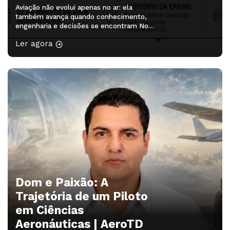
Aviação não evolui apenas no ar: ela
também avança quando conhecimento,
engenharia e decisões se encontram No
dia 27 de agosto de 2026, Florianópolis
Ler agora
será ponto de encontro de profissionais,
pesquisadores, estudantes e lideranças
que ajudam a pensar os próximos
caminhos da aviação. O Simpósio Sul-
Brasileiro de Engenharia e Ciências
Aeronáuticas será realizado no Auditório
[…]
Dom e Paixão: A
Trajetória de um Piloto
em Ciências
Aeronáuticas | AeroTD