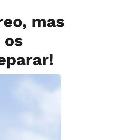
reo, mas
 os
eparar!