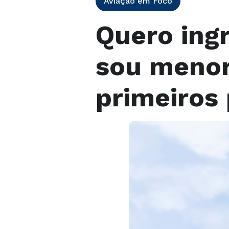
Aviação em Foco
Quero ing
sou menor 
primeiros 