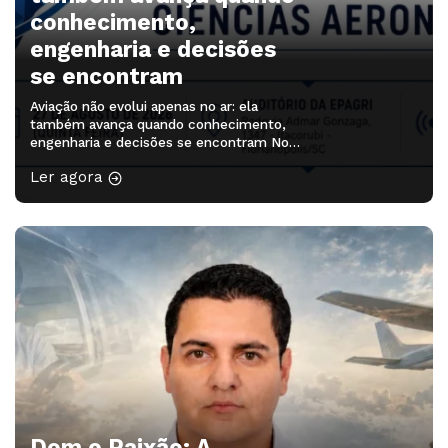
conhecimento,
engenharia e decisões
se encontram
Aviação não evolui apenas no ar: ela
também avança quando conhecimento,
engenharia e decisões se encontram No
dia 27 de agosto de 2026, Florianópolis
Ler agora
será ponto de encontro de profissionais,
pesquisadores, estudantes e lideranças
que ajudam a pensar os próximos
caminhos da aviação. O Simpósio Sul-
Brasileiro de Engenharia e Ciências
Aeronáuticas será realizado no Auditório
[…]
Dom e Paixão: A