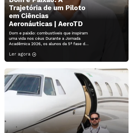
Trajetória de um Piloto
em Ciências
Aeronáuticas | AeroTD
Dom e paixão: combustíveis que inspiram
uma vida nos céus Durante a Jornada
Acadêmica 2026, os alunos da 5ª fase do
curso de Ciências Aeronáuticas da
Ler agora
AEROTD participaram do minicurso
“Redação Acadêmica – 2ª edição”,
ministrado pela professora Drª Franciele
Rodrigues Guarienti. A atividade
proporcionou aos acadêmicos a
oportunidade de desenvolver habilidades
de escrita, organização […]