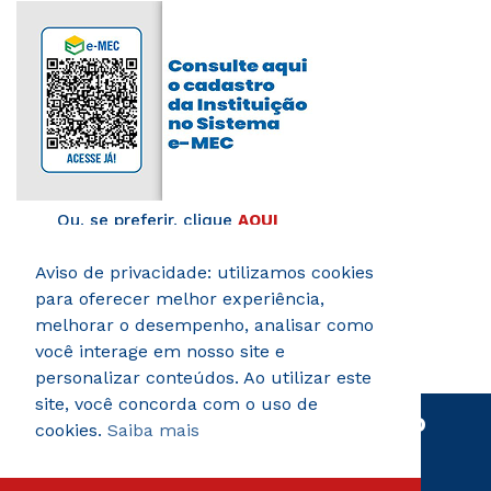
Ou, se preferir, clique
AQUI
Aviso de privacidade: utilizamos cookies
Verificada por
para oferecer melhor experiência,
melhorar o desempenho, analisar como
você interage em nosso site e
personalizar conteúdos. Ao utilizar este
site, você concorda com o uso de
Eu quero ser
Mecânico,
quero
cookies.
Saiba mais
© 2026 AEROTD Faculdade de Tecnologia. Todos os
começar já!
direitos reservados.