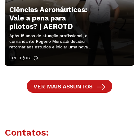
Ciências Aeronáuticas:
Vale a pena para
pilotos? | AEROTD
Após 15 anos de atuação profissional, o
comandante Rogério Mercaldi decidiu
retornar aos estudos e iniciar uma nova
etapa em sua trajetória na aviação
Ler agora
Mesmo depois de aproximadamente 15
anos de profissão e com uma carreira
consolidada, o comandante Rogério
Mercaldi, da aviação executiva, decidiu
ampliar sua formação por meio do curso
VER MAIS ASSUNTOS
superior de Ciências Aeronáuticas.
Conhecido […]
Contatos: