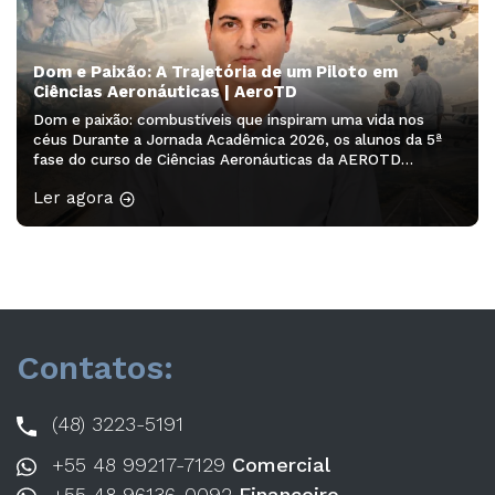
Dom e Paixão: A Trajetória de um Piloto em
Ciências Aeronáuticas | AeroTD
Dom e paixão: combustíveis que inspiram uma vida nos
céus Durante a Jornada Acadêmica 2026, os alunos da 5ª
fase do curso de Ciências Aeronáuticas da AEROTD
participaram do minicurso “Redação Acadêmica – 2ª
Ler agora
edição”, ministrado pela professora Drª Franciele Rodrigues
Guarienti. A atividade proporcionou aos acadêmicos a
oportunidade de desenvolver habilidades de escrita,
organização […]
Contatos:
(48) 3223-5191
+55 48 99217-7129
Comercial
+55 48 96136-0092
Financeiro