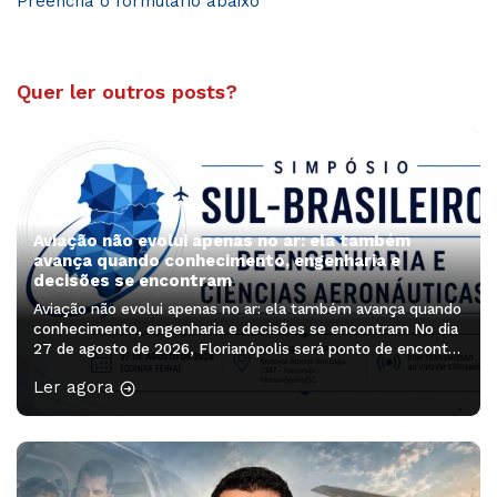
Preencha o formulário abaixo
Quer ler outros posts?
Aviação não evolui apenas no ar: ela também
avança quando conhecimento, engenharia e
decisões se encontram
Aviação não evolui apenas no ar: ela também avança quando
conhecimento, engenharia e decisões se encontram No dia
27 de agosto de 2026, Florianópolis será ponto de encontro
de profissionais, pesquisadores, estudantes e lideranças
Ler agora
que ajudam a pensar os próximos caminhos da aviação. O
Simpósio Sul-Brasileiro de Engenharia e Ciências
Aeronáuticas será realizado no Auditório […]