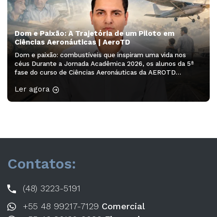
Dom e Paixão: A Trajetória de um Piloto em
Ciências Aeronáuticas | AeroTD
Dom e paixão: combustíveis que inspiram uma vida nos
céus Durante a Jornada Acadêmica 2026, os alunos da 5ª
fase do curso de Ciências Aeronáuticas da AEROTD
participaram do minicurso “Redação Acadêmica – 2ª
Ler agora
edição”, ministrado pela professora Drª Franciele Rodrigues
Guarienti. A atividade proporcionou aos acadêmicos a
oportunidade de desenvolver habilidades de escrita,
organização […]
Contatos:
(48) 3223-5191
+55 48 99217-7129
Comercial