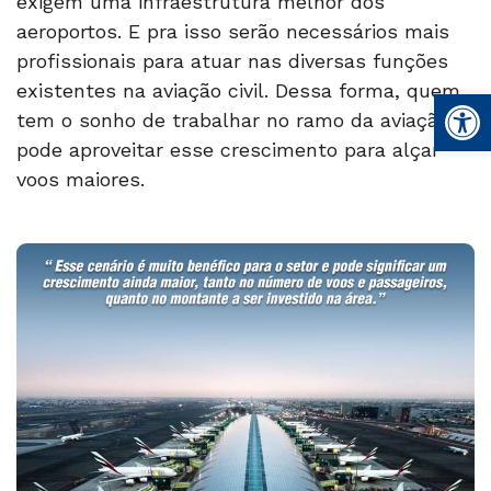
exigem uma infraestrutura melhor dos
aeroportos. E pra isso serão necessários mais
profissionais para atuar nas diversas funções
existentes na aviação civil. Dessa forma, quem
Abrir 
tem o sonho de trabalhar no ramo da aviação,
pode aproveitar esse crescimento para alçar
voos maiores.