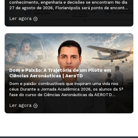
conhecimento, engenharia e decisões se encontram No dia
27 de agosto de 2026, Florianópolis será ponto de encontro
de profissionais, pesquisadores, estudantes e lideranças
Ler agora
que ajudam a pensar os próximos caminhos da aviação. O
Simpósio Sul-Brasileiro de Engenharia e Ciências
Aeronáuticas será realizado no Auditório […]
Dom e Paixão: A Trajetória de um Piloto em
Ciências Aeronáuticas | AeroTD
Dom e paixão: combustíveis que inspiram uma vida nos
céus Durante a Jornada Acadêmica 2026, os alunos da 5ª
fase do curso de Ciências Aeronáuticas da AEROTD
participaram do minicurso “Redação Acadêmica – 2ª
Ler agora
edição”, ministrado pela professora Drª Franciele Rodrigues
Guarienti. A atividade proporcionou aos acadêmicos a
oportunidade de desenvolver habilidades de escrita,
organização […]