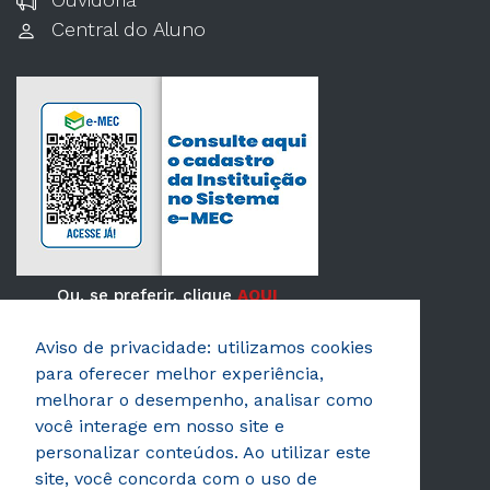
Central do Aluno
Ou, se preferir, clique
AQUI
Aviso de privacidade: utilizamos cookies
Verificada por
para oferecer melhor experiência,
melhorar o desempenho, analisar como
você interage em nosso site e
personalizar conteúdos. Ao utilizar este
site, você concorda com o uso de