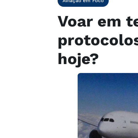
Aviação em Foco
Voar em t
protocolo
hoje?