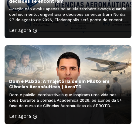
decisões se encontram
Aviação não evolui apenas no ar: ela também avança quando
conhecimento, engenharia e decisões se encontram No dia
27 de agosto de 2026, Florianópolis será ponto de encontro
de profissionais, pesquisadores, estudantes e lideranças
Ler agora
que ajudam a pensar os próximos caminhos da aviação. O
Simpósio Sul-Brasileiro de Engenharia e Ciências
Aeronáuticas será realizado no Auditório […]
Dom e Paixão: A Trajetória de um Piloto em
Ciências Aeronáuticas | AeroTD
Dom e paixão: combustíveis que inspiram uma vida nos
céus Durante a Jornada Acadêmica 2026, os alunos da 5ª
fase do curso de Ciências Aeronáuticas da AEROTD
participaram do minicurso “Redação Acadêmica – 2ª
Ler agora
edição”, ministrado pela professora Drª Franciele Rodrigues
Guarienti. A atividade proporcionou aos acadêmicos a
oportunidade de desenvolver habilidades de escrita,
organização […]