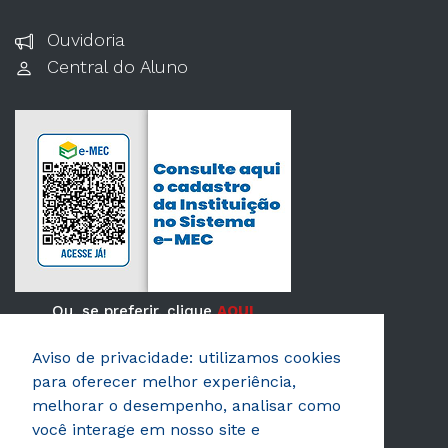
Ouvidoria
Central do Aluno
Ou, se preferir, clique
AQUI
Aviso de privacidade: utilizamos cookies
Verificada por
para oferecer melhor experiência,
melhorar o desempenho, analisar como
você interage em nosso site e