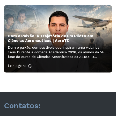
Aeronáuticas será realizado no Auditório […]
Dom e Paixão: A Trajetória de um Piloto em
Ciências Aeronáuticas | AeroTD
Dom e paixão: combustíveis que inspiram uma vida nos
céus Durante a Jornada Acadêmica 2026, os alunos da 5ª
fase do curso de Ciências Aeronáuticas da AEROTD
participaram do minicurso “Redação Acadêmica – 2ª
Ler agora
edição”, ministrado pela professora Drª Franciele Rodrigues
Guarienti. A atividade proporcionou aos acadêmicos a
oportunidade de desenvolver habilidades de escrita,
organização […]
Contatos: