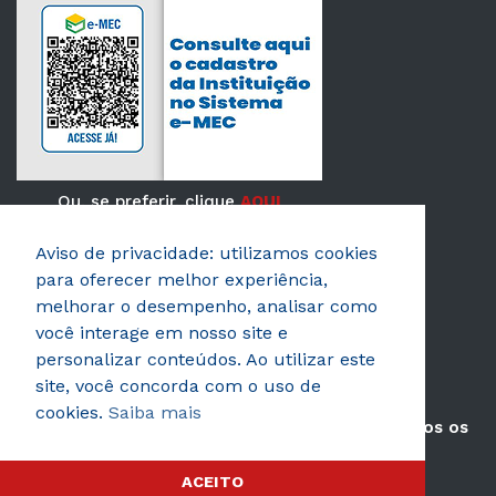
Ou, se preferir, clique
AQUI
Aviso de privacidade: utilizamos cookies
Verificada por
para oferecer melhor experiência,
melhorar o desempenho, analisar como
você interage em nosso site e
personalizar conteúdos. Ao utilizar este
site, você concorda com o uso de
cookies.
Saiba mais
© 2026 AEROTD Faculdade de Tecnologia. Todos os
direitos reservados.
ACEITO
Política de privacidade