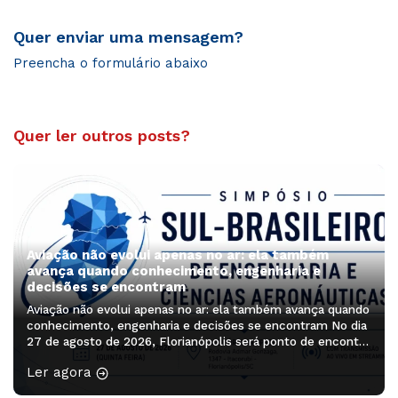
Quer enviar uma mensagem?
Preencha o formulário abaixo
Quer ler outros posts?
Aviação não evolui apenas no ar: ela também
avança quando conhecimento, engenharia e
decisões se encontram
Aviação não evolui apenas no ar: ela também avança quando
conhecimento, engenharia e decisões se encontram No dia
27 de agosto de 2026, Florianópolis será ponto de encontro
de profissionais, pesquisadores, estudantes e lideranças
Ler agora
que ajudam a pensar os próximos caminhos da aviação. O
Simpósio Sul-Brasileiro de Engenharia e Ciências