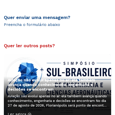
Quer enviar uma mensagem?
Preencha o formulário abaixo
Quer ler outros posts?
Aviação não evolui apenas no ar: ela também
avança quando conhecimento, engenharia e
decisões se encontram
Aviação não evolui apenas no ar: ela também avança quando
conhecimento, engenharia e decisões se encontram No dia
27 de agosto de 2026, Florianópolis será ponto de encontro
de profissionais, pesquisadores, estudantes e lideranças
Ler agora
que ajudam a pensar os próximos caminhos da aviação. O