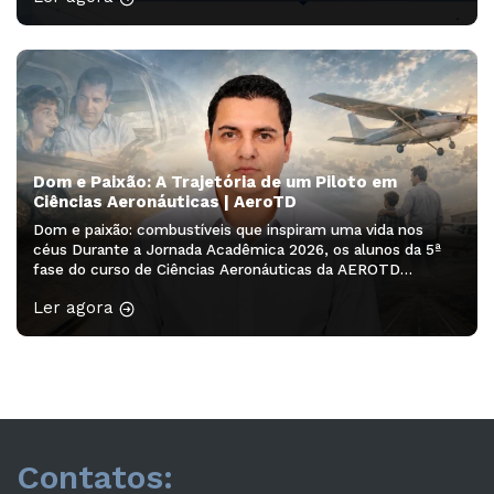
Simpósio Sul-Brasileiro de Engenharia e Ciências
Aeronáuticas será realizado no Auditório […]
Dom e Paixão: A Trajetória de um Piloto em
Ciências Aeronáuticas | AeroTD
Dom e paixão: combustíveis que inspiram uma vida nos
céus Durante a Jornada Acadêmica 2026, os alunos da 5ª
fase do curso de Ciências Aeronáuticas da AEROTD
participaram do minicurso “Redação Acadêmica – 2ª
Ler agora
edição”, ministrado pela professora Drª Franciele Rodrigues
Guarienti. A atividade proporcionou aos acadêmicos a
oportunidade de desenvolver habilidades de escrita,
organização […]
Contatos: