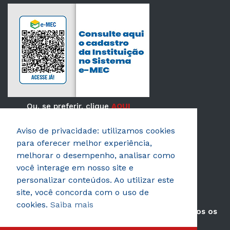
Ou, se preferir, clique
AQUI
Aviso de privacidade: utilizamos cookies
Verificada por
para oferecer melhor experiência,
melhorar o desempenho, analisar como
você interage em nosso site e
personalizar conteúdos. Ao utilizar este
site, você concorda com o uso de
cookies.
Saiba mais
© 2026 AEROTD Faculdade de Tecnologia. Todos os
direitos reservados.