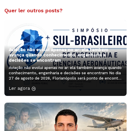
Quer ler outros posts?
Aviação não evolui apenas no ar: ela também
avança quando conhecimento, engenharia e
decisões se encontram
Aviação não evolui apenas no ar: ela também avança quando
conhecimento, engenharia e decisões se encontram No dia
27 de agosto de 2026, Florianópolis será ponto de encontro
de profissionais, pesquisadores, estudantes e lideranças
Ler agora
que ajudam a pensar os próximos caminhos da aviação. O
Simpósio Sul-Brasileiro de Engenharia e Ciências
Aeronáuticas será realizado no Auditório […]