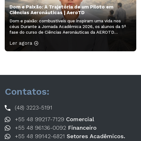
Dom e Paixão: A Trajetória de um Piloto em
Ciências Aeronáuticas | AeroTD
Dom e paixão: combustíveis que inspiram uma vida nos
céus Durante a Jornada Acadêmica 2026, os alunos da 5ª
fase do curso de Ciências Aeronáuticas da AEROTD
participaram do minicurso “Redação Acadêmica – 2ª
Ler agora
edição”, ministrado pela professora Drª Franciele Rodrigues
Guarienti. A atividade proporcionou aos acadêmicos a
oportunidade de desenvolver habilidades de escrita,
organização […]
Contatos:
(48) 3223-5191
+55 48 99217-7129
Comercial
+55 48 96136-0092
Financeiro
+55 48 99142-6821
Setores Acadêmicos.