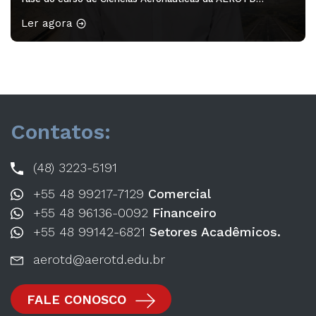
participaram do minicurso “Redação Acadêmica – 2ª
Ler agora
edição”, ministrado pela professora Drª Franciele Rodrigues
Guarienti. A atividade proporcionou aos acadêmicos a
oportunidade de desenvolver habilidades de escrita,
organização […]
Contatos:
(48) 3223-5191
+55 48 99217-7129
Comercial
+55 48 96136-0092
Financeiro
+55 48 99142-6821
Setores Acadêmicos.
aerotd@aerotd.edu.br
FALE CONOSCO