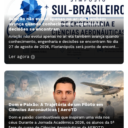
Aviação não evolui apenas no ar: ela também
avança quando conhecimento, engenharia e
decisões se encontram
Aviação não evolui apenas no ar: ela também avança quando
conhecimento, engenharia e decisões se encontram No dia
27 de agosto de 2026, Florianópolis será ponto de encontro
de profissionais, pesquisadores, estudantes e lideranças
Ler agora
que ajudam a pensar os próximos caminhos da aviação. O
Simpósio Sul-Brasileiro de Engenharia e Ciências
Aeronáuticas será realizado no Auditório […]
Dom e Paixão: A Trajetória de um Piloto em
Ciências Aeronáuticas | AeroTD
Dom e paixão: combustíveis que inspiram uma vida nos
céus Durante a Jornada Acadêmica 2026, os alunos da 5ª
fase do curso de Ciências Aeronáuticas da AEROTD