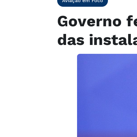
Aviação em Foco
Governo f
das instal