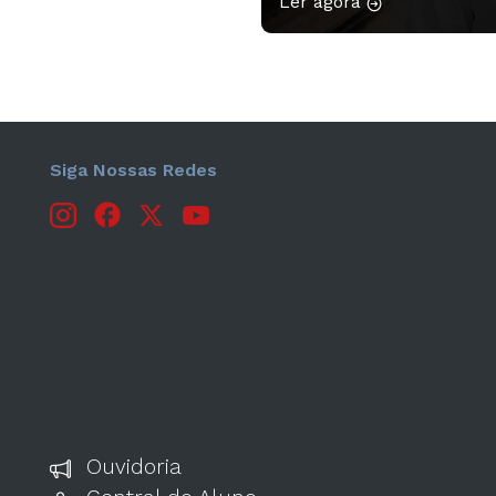
Ler agora
atividade proporcionou ao
habilidades de escrita, org
Siga Nossas Redes
Ouvidoria