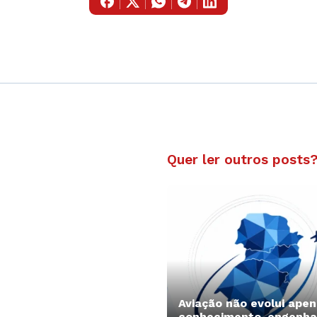
Quer ler outros posts
Aviação não evolui ape
conhecimento, engenha