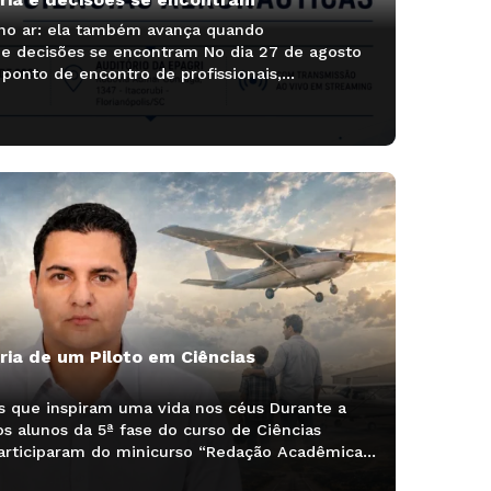
 no ar: ela também avança quando
e decisões se encontram No dia 27 de agosto
 ponto de encontro de profissionais,
 e lideranças que ajudam a pensar os próximos
pósio Sul-Brasileiro de Engenharia e Ciências
o no Auditório […]
ria de um Piloto em Ciências
s que inspiram uma vida nos céus Durante a
 alunos da 5ª fase do curso de Ciências
articiparam do minicurso “Redação Acadêmica –
 professora Drª Franciele Rodrigues Guarienti. A