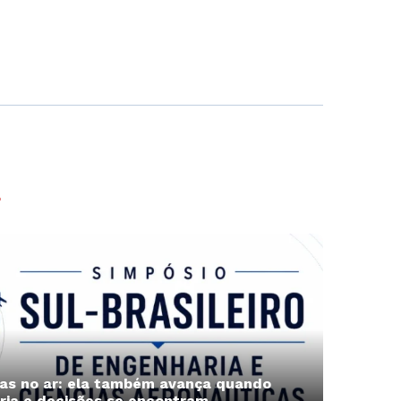
?
nas no ar: ela também avança quando
ria e decisões se encontram