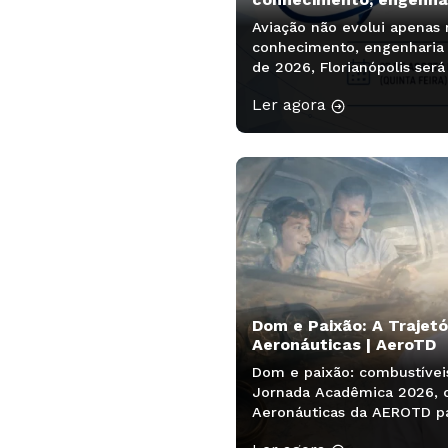
Aviação não evolui apenas
conhecimento, engenharia 
de 2026, Florianópolis será
pesquisadores, estudantes
Ler agora
caminhos da aviação. O Sim
Aeronáuticas será realizad
Dom e Paixão: A Trajetó
Aeronáuticas | AeroTD
Dom e paixão: combustívei
Jornada Acadêmica 2026, os
Aeronáuticas da AEROTD p
2ª edição”, ministrado pela