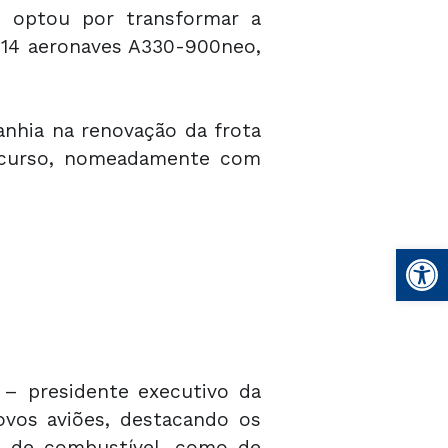
e optou por transformar a
 14 aeronaves A330-900neo,
nhia na renovação da frota
 curso, nomeadamente com
Open
 – presidente executivo da
ovos aviões, destacando os
o de combustível, como de