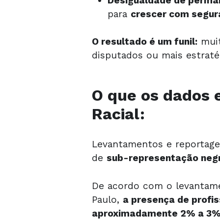
Desigualdade de perma
para
crescer com segur
O resultado é um funil:
muit
disputados ou mais estraté
O que os dados 
Racial:
Levantamentos e reportage
de
sub-representação neg
De acordo com o levantam
Paulo,
a presença de profis
aproximadame
nte 2% a 3