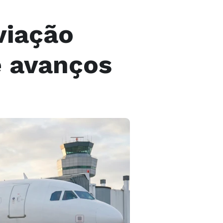
viação
e avanços