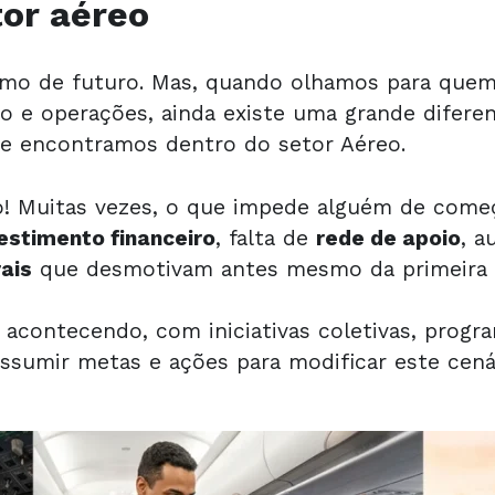
tor aéreo
nimo de futuro. Mas, quando olhamos para que
o e operações, ainda existe uma grande difere
ue encontramos dentro do setor Aéreo.
to! Muitas vezes, o que impede alguém de com
estimento financeiro
, falta de
rede de apoio
, a
rais
que desmotivam antes mesmo da primeira t
contecendo, com iniciativas coletivas, progr
sumir metas e ações para modificar este cená