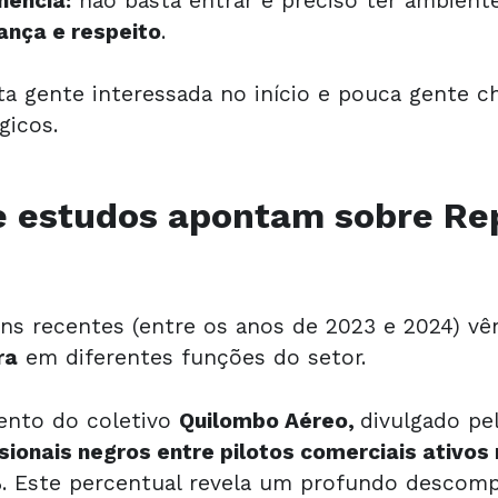
nência:
não basta entrar é preciso ter ambiente
ança e respeito
.
a gente interessada no início e pouca gente c
gicos.
e estudos apontam sobre Re
ns recentes (entre os anos de 2023 e 2024) v
ra
em diferentes funções do setor.
ento do coletivo
Quilombo Aéreo,
divulgado pel
sionais negros entre pilotos comerciais ativos 
%
. Este percentual revela um profundo desco