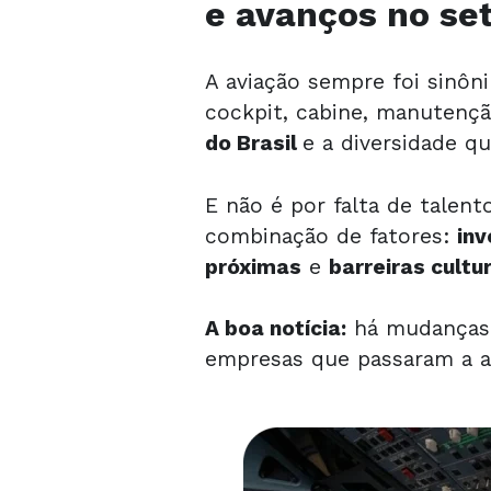
e avanços no se
A aviação sempre foi sinô
cockpit, cabine, manutençã
do Brasil
e a diversidade q
E não é por falta de talen
combinação de fatores:
inv
próximas
e
barreiras cultu
A boa notícia:
há mudanças a
empresas que passaram a as