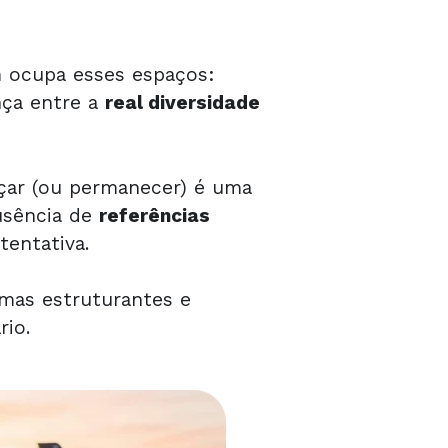
m ocupa esses espaços:
nça entre a
real
diversidade
eçar (ou permanecer) é uma
usência de
referências
entativa.
amas estruturantes e
rio.