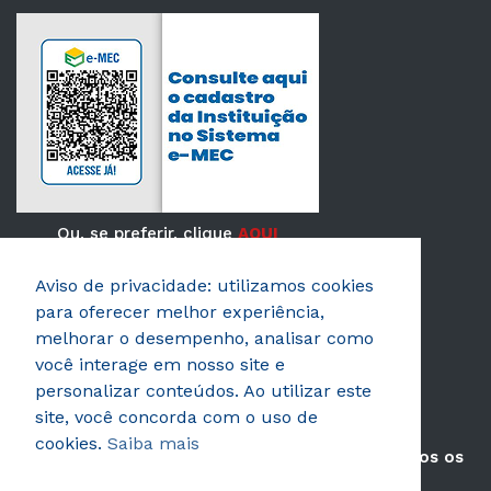
Ou, se preferir, clique
AQUI
Aviso de privacidade: utilizamos cookies
Verificada por
para oferecer melhor experiência,
melhorar o desempenho, analisar como
você interage em nosso site e
personalizar conteúdos. Ao utilizar este
site, você concorda com o uso de
cookies.
Saiba mais
© 2026 AEROTD Faculdade de Tecnologia. Todos os
direitos reservados.