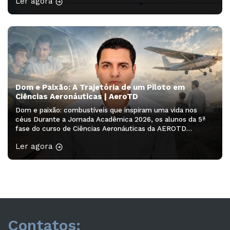
Ler agora
que ajudam a pensar os próximos caminhos da aviação. O
Simpósio Sul-Brasileiro de Engenharia e Ciências
Aeronáuticas será realizado no Auditório […]
Dom e Paixão: A Trajetória de um Piloto em
Ciências Aeronáuticas | AeroTD
Dom e paixão: combustíveis que inspiram uma vida nos
céus Durante a Jornada Acadêmica 2026, os alunos da 5ª
fase do curso de Ciências Aeronáuticas da AEROTD
participaram do minicurso “Redação Acadêmica – 2ª
Ler agora
edição”, ministrado pela professora Drª Franciele Rodrigues
Guarienti. A atividade proporcionou aos acadêmicos a
oportunidade de desenvolver habilidades de escrita,
organização […]
Contatos: