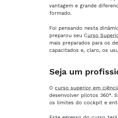
vantagem e grande diferenc
formado.
Foi pensando nesta dinâmi
preparou seu C
urso Superi
mais preparados para os d
capacitados e, claro, os us
Seja um profiss
O
curso superior em ciênc
desenvolver pilotos 360°. 
os limites do cockpit e en
Este egresso do curso te