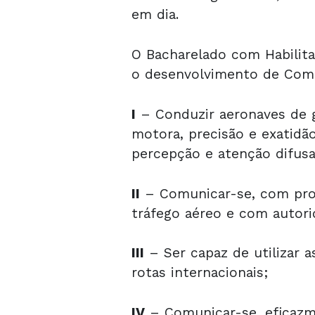
em dia.
O Bacharelado com Habilit
o desenvolvimento de Comp
I
– Conduzir aeronaves de g
motora, precisão e exatidão
percepção e atenção difusa
II
– Comunicar-se, com prof
tráfego aéreo e com autorid
III
– Ser capaz de utilizar 
rotas internacionais;
IV
– Comunicar-se, eficazmen