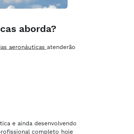
icas aborda?
ias aeronáuticas
atenderão
ática e ainda desenvolvendo
profissional completo hoje