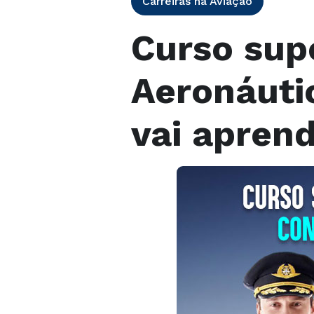
Carreiras na Aviação
Curso sup
Aeronáuti
vai apren