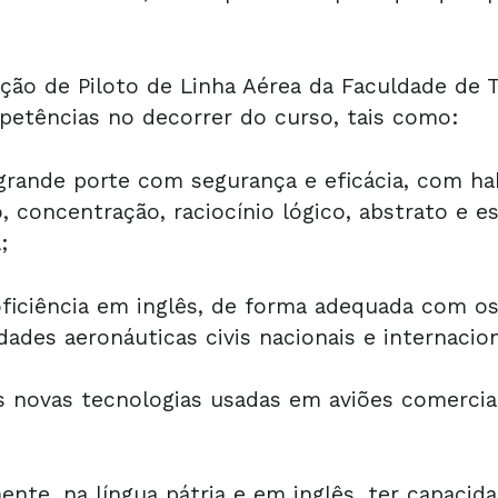
ação de Piloto de Linha Aérea da Faculdade de
etências no decorrer do curso, tais como:
rande porte com segurança e eficácia, com ha
, concentração, raciocínio lógico, abstrato e es
;
iciência em inglês, de forma adequada com os
ades aeronáuticas civis nacionais e internacion
as novas tecnologias usadas em aviões comerci
te, na língua pátria e em inglês, ter capacidad