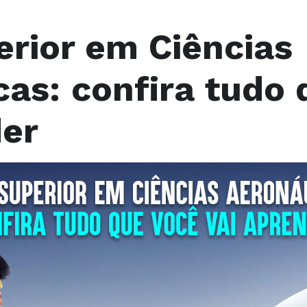
erior em Ciências
cas: confira tudo 
der