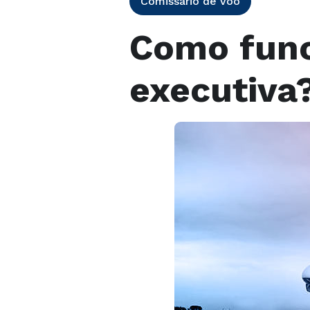
Comissário de Voo
Como func
executiva