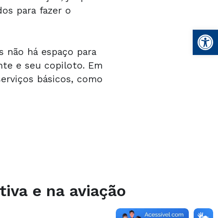
os para fazer o
Open
s não há espaço para
nte e seu copiloto. Em
serviços básicos, como
tiva e na aviação