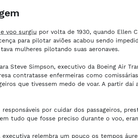
igem
de voo surgiu
por volta de 1930, quando Ellen 
cença para pilotar aviões acabou sendo impedida
tava mulheres pilotando suas aeronaves.
ara Steve Simpson, executivo da Boeing Air Tra
presa contratasse enfermeiras como comissária
geiros que tivessem medo de voar. A partir daí
 responsáveis por cuidar dos passageiros, pres
 em tudo que fosse preciso durante o voo, eram
a executiva relembra um pouco os tempos áure