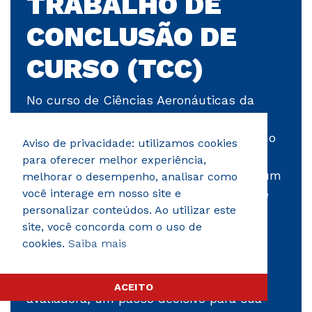
TRABALHO DE
Marketing e Gestão Comercial
CONCLUSÃO DE
na Aviação
CURSO (TCC)
Segurança de Voo e Prevenção
No curso de Ciências Aeronáuticas da
contra Atos de Interferência Ilícita
AEROTD, o TCC é uma etapa essencial
que destaca sua capacidade de inovar no
Física Aplicada II
Aviso de privacidade: utilizamos cookies
campo da aviação. Com a orientação de
para oferecer melhor experiência,
professores experientes, você escolhe um
melhorar o desempenho, analisar como
Sistema de Segurança
tema relevante, conduz uma pesquisa e
você interage em nosso site e
Operacional
personalizar conteúdos. Ao utilizar este
aplica seus conhecimentos teóricos em
site, você concorda com o uso de
um contexto prático.
cookies.
Saiba mais
QUARTO SEMESTRE
Ao apresentar seu TCC, você comprova
Gestão de pessoas
suas habilidades diante de uma banca
ACEITO
avaliadora, um passo decisivo para sua