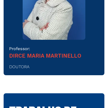
Meteorologia
Conhecimentos Técnicos de
Aeronave I (AVIÃO)
Matemática Básica e Financeira
Professor:
TERCEIRO SEMESTRE
DIRCE MARIA MARTINELLO
Inglês Técnico II
DOUTORA
Sistemas de Aeronaves
Regulamento de Tráfego Aéreo
Teoria de Voo (Aerodinâmica)