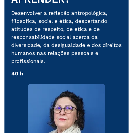
Português
Desenvolver a reflexão antropológica,
filosófica, social e ética, despertando
atitudes de respeito, de ética e de
SEGUNDO SEMESTRE
responsabilidade social acerca da
Inglês Técnico I
diversidade, da desigualdade e dos direitos
humanos nas relações pessoais e
Física Aplicada I
profissionais.
40 h
Gestão Ambiental e
Sustentabilidade
Navegação Aérea
Psicologia Aplicada