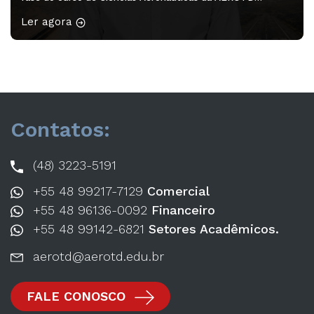
participaram do minicurso “Redação Acadêmica – 2ª
Ler agora
edição”, ministrado pela professora Drª Franciele Rodrigues
Guarienti. A atividade proporcionou aos acadêmicos a
oportunidade de desenvolver habilidades de escrita,
organização […]
Contatos:
(48) 3223-5191
+55 48 99217-7129
Comercial
+55 48 96136-0092
Financeiro
+55 48 99142-6821
Setores Acadêmicos.
aerotd@aerotd.edu.br
FALE CONOSCO