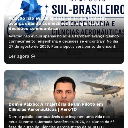
Aviação não evolui apenas no ar: ela também
avança quando conhecimento, engenharia e
decisões se encontram
Aviação não evolui apenas no ar: ela também avança quando
conhecimento, engenharia e decisões se encontram No dia
27 de agosto de 2026, Florianópolis será ponto de encontro
de profissionais, pesquisadores, estudantes e lideranças
Ler agora
que ajudam a pensar os próximos caminhos da aviação. O
Simpósio Sul-Brasileiro de Engenharia e Ciências
Aeronáuticas será realizado no Auditório […]
Dom e Paixão: A Trajetória de um Piloto em
Ciências Aeronáuticas | AeroTD
Dom e paixão: combustíveis que inspiram uma vida nos
céus Durante a Jornada Acadêmica 2026, os alunos da 5ª
fase do curso de Ciências Aeronáuticas da AEROTD