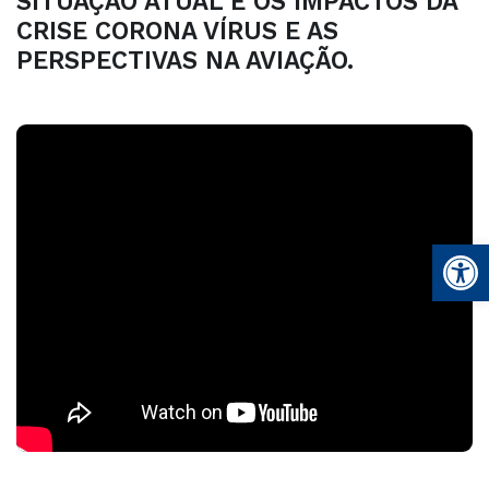
SITUAÇÃO ATUAL E OS IMPACTOS DA
CRISE CORONA VÍRUS E AS
PERSPECTIVAS NA AVIAÇÃO.
Abrir 