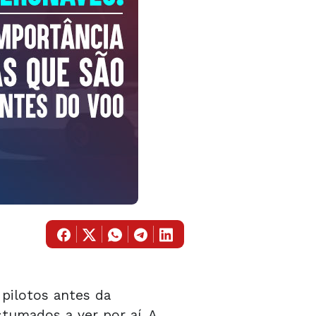
 pilotos antes da
umados a ver por aí. A