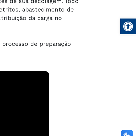
ntes de sua decolagem. Todo
etritos, abastecimento de
tribuição da carga no
Open
o processo de preparação