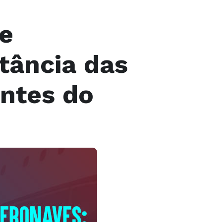
de
tância das
antes do