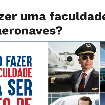
azer uma faculdad
 aeronaves?