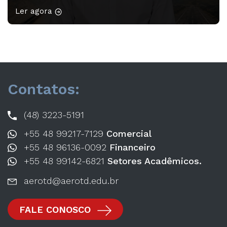
participaram do minicurso “Redação Acadêmica – 2ª
Ler agora
edição”, ministrado pela professora Drª Franciele Rodrigues
Guarienti. A atividade proporcionou aos acadêmicos a
oportunidade de desenvolver habilidades de escrita,
organização […]
Contatos:
(48) 3223-5191
+55 48 99217-7129
Comercial
+55 48 96136-0092
Financeiro
+55 48 99142-6821
Setores Acadêmicos.
aerotd@aerotd.edu.br
FALE CONOSCO