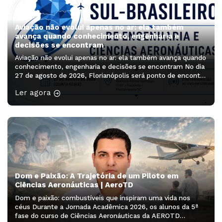
Aviação não evolui apenas no ar: ela também
avança quando conhecimento, engenharia e
decisões se encontram
Aviação não evolui apenas no ar: ela também avança quando
conhecimento, engenharia e decisões se encontram No dia
27 de agosto de 2026, Florianópolis será ponto de encontro
de profissionais, pesquisadores, estudantes e lideranças
Ler agora
que ajudam a pensar os próximos caminhos da aviação. O
Simpósio Sul-Brasileiro de Engenharia e Ciências
Aeronáuticas será realizado no Auditório […]
Dom e Paixão: A Trajetória de um Piloto em
Ciências Aeronáuticas | AeroTD
Dom e paixão: combustíveis que inspiram uma vida nos
céus Durante a Jornada Acadêmica 2026, os alunos da 5ª
fase do curso de Ciências Aeronáuticas da AEROTD