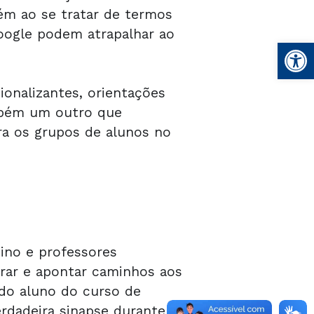
rém ao se tratar de termos
ogle podem atrapalhar ao
Open
ionalizantes, orientações
ambém um outro que
a os grupos de alunos no
ino e professores
irar e apontar caminhos aos
 do aluno do curso de
rdadeira sinapse durante