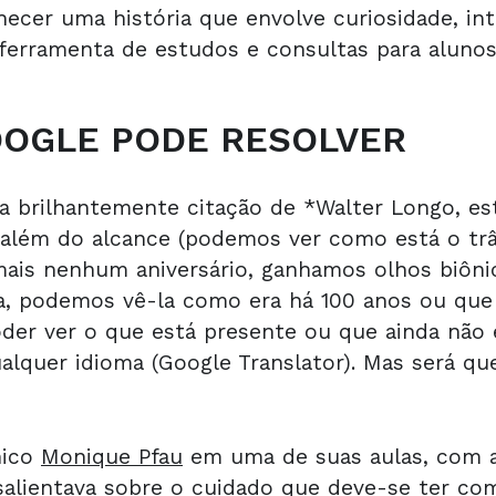
hecer uma história que envolve curiosidade, int
ferramenta de estudos e consultas para alunos 
OOGLE PODE RESOLVER
e a brilhantemente citação de *Walter Longo, 
o além do alcance (podemos ver como está o tr
mais nenhum aniversário, ganhamos olhos biônic
 podemos vê-la como era há 100 anos ou que v
der ver o que está presente ou que ainda não e
lquer idioma (Google Translator). Mas será q
nico
Monique Pfau
em uma de suas aulas, com a
 salientava sobre o cuidado que deve-se ter c