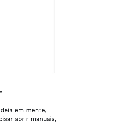
”
 ideia em mente,
isar abrir manuais,